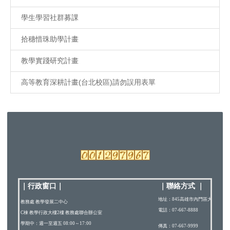
學生學習社群募課
拾穗惜珠助學計畫
教學實踐研究計畫
高等教育深耕計畫(台北校區)請勿誤用表單
｜行政窗口
｜
｜
聯絡方式
｜
地址：845高雄市內門區大學路200
教務處 教學發展二中心
電話：07-667-8888
C棟 教學行政大樓2樓 教務處聯合辦公室
學期中：週一至週五 08:00～17:00
傳真：07-667-9999