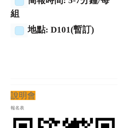
簡報時間
: 5-7
分鐘/每
組
地點
: D101(暫訂)
說明會
報名表