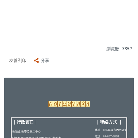
瀏覽數:
3352
友善列印
分享
｜行政窗口
｜
｜
聯絡方式
｜
地址：845高雄市內門區大學路200
教務處 教學發展二中心
電話：07-667-8888