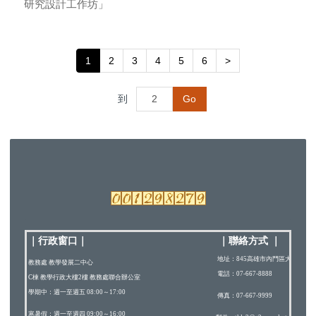
研究設計工作坊」
1
2
3
4
5
6
>
到
Go
｜行政窗口
｜
｜
聯絡方式
｜
地址：845高雄市內門區大學路200
教務處 教學發展二中心
電話：07-667-8888
C棟 教學行政大樓2樓 教務處聯合辦公室
學期中：週一至週五 08:00～17:00
傳真：07-667-9999
寒暑假：週一至週四 09:00～16:00