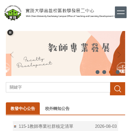
跳
到
主
要
內
容
區
搜尋
教發中心公告
校外轉知公告
115-1教師專業社群核定清單
2026-08-03