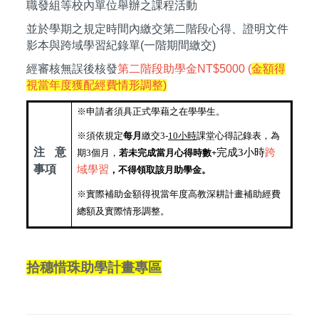
職發組等校內單位舉辦之課程活動
並於學期之規定時間內繳交第二階段心得、證明文件
影本與跨域學習紀錄單(一階期間繳交)
經審核無誤後核發
第二階段助學金NT$5000 (
金額得
視當年度獲配經費情形調整)
※申請者須具正式學藉之在學學生。
※須依規定
每月
繳交3-
10小時
課堂心得記錄表，為
注意
完成3小時
跨
期3個月，
若未完成當月心得時數+
事項
域學習
，不得領取該月助學金。
※實際補助金額得視當年度高教深耕計畫補助經費
總額及實際情形調整。
拾穗惜珠助學計畫專區