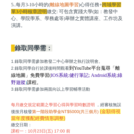
5..每月3-10小時的(
離線地圖學習
)心得任務+
跨域學習
單3小時核章證明
繳交: 可包含實踐大學(如：教發中
心、學院學系、學務處等)舉辦之實體講座、工作坊及
演講。
||
錄取同學需：
1.錄取同學需參加教發二中心舉辦之執行說明會。
到YouTube平台蒐尋「離
2.錄取同學自行於課後時間觀看
線地圖」免費學習(
IOS系統:健行筆記; Android系統:綠
野遊蹤
)
課程。
3.錄取同學需參加兩面向以上學習輔導活動
每月繳交規定範圍之學習心得與學習時數證明
，經審核無誤
(金額得視
後按月核發
第一階段助學金NT$5000(共三個月)
當年度獲配經費情形調整)
繳交日期：
課程一：10月23日(五) 17:00 前