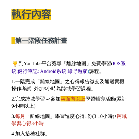
執行內容
||
第一階段任務計畫
到YouTube平台蒐尋「離線地圖」免費學習(
IOS系
統:健行筆記; Android系統:綠野遊蹤
)
課程。
1.
一階完成
「離線地圖」
之心得報告繳交及通過實機
操作考試; 外加9小時為跨域學習課程。
2.
完成跨域學習 ->參加
兩面向以上
學習輔導活動(累計
9小時以上)
3.
每月
「離線地圖」學習進度
心得1份(
3-10小時
)+
跨域
學習心得3小時
4.
加入拾穗社群。