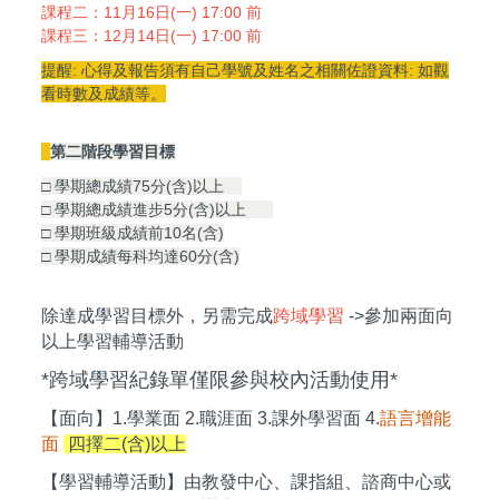
課程二：11月16日(一) 17:00 前
課程三：12月14日(一) 17:00 前
提醒: 心得及報告須有自己學號及姓名之相關佐證資料: 如觀
看時數及成績等。
||
第二階段學習目標
□ 學期總成績75分(含)以上
□ 學期總成績進步5分(含)以上
□ 學期班級成績前10名(含)
□ 學期成績每科均達60分(含)
除達成學習目標外，另需完成
跨域學習
->參加兩面向
以上學習輔導活動
*跨域學習紀錄單僅限參與校內活動使用*
【面向】1.學業面 2.職涯面 3.課外學習面 4.
語言增能
面
四擇二(含)以上
【學習輔導活動】由教發中心、課指組、諮商中心或