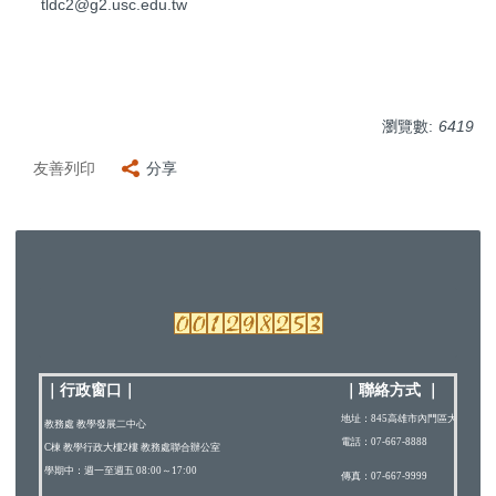
tldc2@g2.usc.edu.tw
瀏覽數:
6419
友善列印
分享
｜行政窗口
｜
｜
聯絡方式
｜
地址：845高雄市內門區大學路200
教務處 教學發展二中心
電話：07-667-8888
C棟 教學行政大樓2樓 教務處聯合辦公室
學期中：週一至週五 08:00～17:00
傳真：07-667-9999