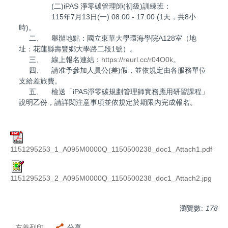
(二)iPAS 淨零碳管理師(初級)訓練班：
115年7月13日(一) 08:00 - 17:00 (1天，共8小
時)。
二、 舉辦地點：國立東華大學環海學院A128室（地
址：花蓮縣壽豐鄉大學路二段1號）。
三、 線上報名連結：
https://reurl.cc/r04O0k
。
四、 請准予參加人員公(差)假，並依規定由各服務單位
支給差旅費。
五、 檢送「iPAS淨零碳規劃管理師實務應用研習課程」
說明乙份，請詳閱注意事項並依規定於期限內完成報名。
1151295253_1_A095M0000Q_1150500238_doc1_Attach1.pdf
1151295253_2_A095M0000Q_1150500238_doc1_Attach2.jpg
瀏覽數:
178
友善列印
分享