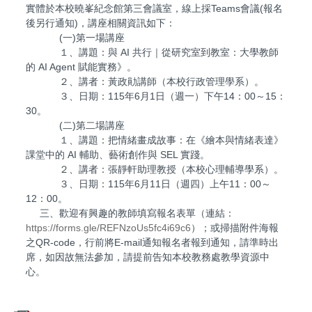
實體於本校曉峯紀念館第三會議室，線上採Teams會議(報名
後另行通知)，講座相關資訊如下：
(一)第一場講座
１、講題：與 AI 共行｜從研究室到教室：大學教師
的 AI Agent 賦能實務》。
２、講者：黃政勛講師（本校行政管理學系）。
３、日期：115年6月1日（週一）下午14：00～15：
30。
(二)第二場講座
１、講題：把情緒畫成故事：在《繪本與情緒表達》
課堂中的 AI 輔助、藝術創作與 SEL 實踐。
２、講者：張靜軒助理教授（本校心理輔導學系）。
３、日期：115年6月11日（週四）上午11：00～
12：00。
三、歡迎有興趣的教師填寫報名表單（連結：
https://forms.gle/REFNzoUs5fc4i69c6
）；或掃描附件海報
之QR-code，行前將E-mail通知報名者報到通知，請準時出
席，如因故無法參加，請提前告知本校教務處教學資源中
心。