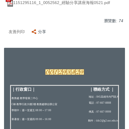
1151295116_1_0052562_經驗分享講座海報0521.pdf
瀏覽數:
74
友善列印
分享
｜行政窗口
｜
｜
聯絡方式
｜
地址：845高雄市內門區大學路200
教務處 教學發展二中心
電話：07-667-8888
C棟 教學行政大樓2樓 教務處聯合辦公室
學期中：週一至週五 08:00～17:00
傳真：07-667-9999
寒暑假：週一至週四 09:00～16:00
郵件：tldc2@g2.usc.edu.tw