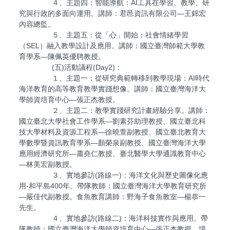
４、主題四：智能導航：AI工具在學習、教學、研
究與行政的多面向運用。講師：君邑資訊有限公司—王錦宏
內容總監。
５、主題五：從「心」開始：社會情緒學習
（SEL）融入教學設計及應用。講師：國立臺灣師範大學教
育學系—陳佩英優聘教授。
(五)活動議程(Day2)：
１、主題一：從研究典範轉移到教學現場：AI時代
海洋教育的高等教育教學實踐想像。講師：國立臺灣海洋大
學師資培育中心—張正杰教授。
２、主題二：教學實踐研究計畫經驗分享。講師：
國立臺北大學社會工作學系—劉素芬助理教授、國立臺北科
技大學材料及資源工程系—徐曉萱副教授、國立臺北教育大
學數學暨資訊教育學系—顏榮泉副教授、國立臺灣海洋大學
應用經濟研究所—蕭堯仁教授、臺北醫學大學通識教育中心
—林美宏副教授。
３、實地參訪(路線一)：海洋文化與歷史圖像化應
用-和平島400年。帶隊教師：國立臺灣海洋大學教育研究所
—嚴佳代副教授。食魚教育講師：野海子食魚教室—楊恭一
先生。
４、實地參訪(路線二)：海洋科技實作與應用。帶
隊教師：國立臺灣海洋大學師資培育中心—張正杰教授。場