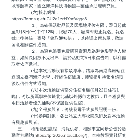
域導航專家：國立海洋科技博物館—葉佳承助理研究員。
(六)報名網址：
https://forms.gle/uCU2a1zrHYmfVqqc8
１、為確保活動品質及因場地座位有限，即日起截
至6月8日(一)中午12時，限額70人，額滿即截止報名。報名
截止後將統一寄發「錄取通知信」，以確認出席名單，敬請
留意相關信件通知。
２、為避免浪費免費研習資源及為避免影響他人權
益，如師長因故不克出席，請於活動前5日來信告知，以利備
取者依序遞補。
(七)本次活動設有接駁專車，路線為南港高鐵站往
返國立臺灣海洋大學，行經住宿飯店，接駁指引待報名錄取
後以信件方式通知。
(八)本次活動提供部分住宿名額(6月22日住宿1
晚)，將以所屬學校位於北北基以外縣市之教師，且全程參與
兩日活動者優先補助(不保證提供住宿)。
(九)全程參與者：將核發電子式參與證明一份。
(十)參與對象：各公私立大專校院教師及對本活動
有興趣參與者。
三、 檢附活動議程、海報供參。相關事宜同步公告於活
動官方網站(
https://tpr2026.ntouctl.org/
)、本校教學實踐研究