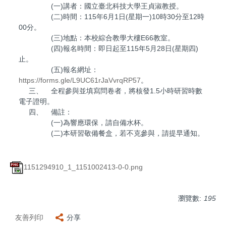
(一)講者：國立臺北科技大學王貞淑教授。
(二)時間：115年6月1日(星期一)10時30分至12時
00分。
(三)地點：本校綜合教學大樓E66教室。
(四)報名時間：即日起至115年5月28日(星期四)
止。
(五)報名網址：
https://forms.gle/L9UC61rJaVvrqRP57
。
三、 全程參與並填寫問卷者，將核發1.5小時研習時數
電子證明。
四、 備註：
(一)為響應環保，請自備水杯。
(二)本研習敬備餐盒，若不克參與，請提早通知。
1151294910_1_1151002413-0-0.png
瀏覽數:
195
友善列印
分享