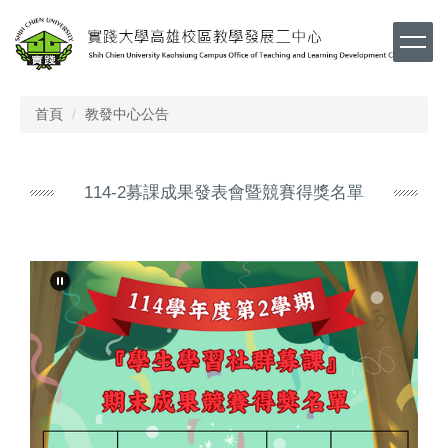
跳
到
主
要
內
首頁
教發中心公告
容
區
114-2募課成果發表會暨競賽得獎名單