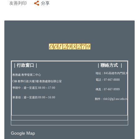
友善列印
分享
｜行政窗口
｜
｜
聯絡方式
｜
地址：845高雄市內門區大學路200
教務處 教學發展二中心
電話：07-667-8888
C棟 教學行政大樓2樓 教務處聯合辦公室
學期中：週一至週五 08:00～17:00
傳真：07-667-9999
寒暑假：週一至週四 09:00～16:00
郵件：tldc2@g2.usc.edu.tw
Google Map