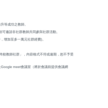
學實務升等成功之教師。
員，但可邀請非社群教師共同參與社群活動。
畫時，增加至多一萬元社群經費)。
申請中區跨校教師社群」，內容格式不符或逾期，恕不予受
oogle meet會議室（將於會議前提供會議網