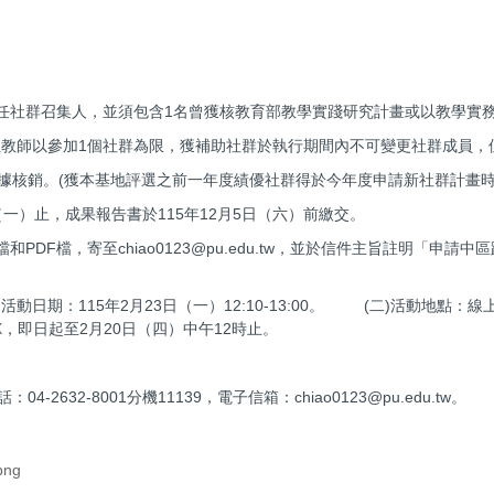
）止。
擔任社群召集人，並須包含1名曾獲核教育部教學實踐研究計畫或以教
位教師以參加1個社群為限，獲補助社群於執行期間內不可變更社群成
，憑據核銷。(獲本基地評選之前一年度績優社群得於今年度申請新社群計
0日（一）止，成果報告書於115年12月5日（六）前繳交。
和PDF檔，寄至chiao0123@pu.edu.tw，並於信件主旨註明「
期：115年2月23日（一）12:10-13:00。 (二)活動地點：線上G
X
，即日起至2月20日（四）中午12時止。
632-8001分機11139，電子信箱：chiao0123@pu.edu.tw。
png