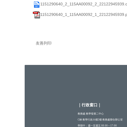
1151290640_2_115AA00092_2_22122945939.o
1151290640_1_115AA00092_1_22122945939.p
友善列印
｜行政窗口
｜
教務處 教學發展二中心
C棟 教學行政大樓2樓 教務處聯合辦公室
學期中：週一至週五 08:00～17:00