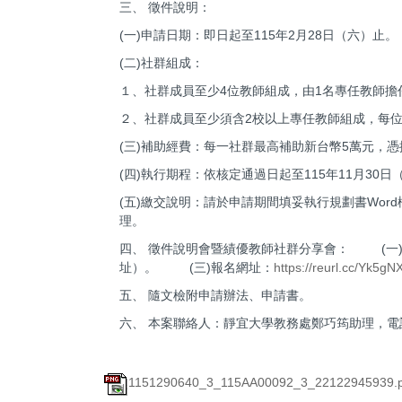
三、 徵件說明：
(一)申請日期：即日起至115年2月28日（六
(二)社群組成：
１、社群成員至少4位教師組成，由1名專任教師
２、社群成員至少須含2校以上專任教師組成，每
(三)補助經費：每一社群最高補助新台幣5萬元
(四)執行期程：依核定通過日起至115年11月3
(五)繳交說明：請於申請期間填妥執行規劃書Word檔
理。
四、 徵件說明會暨績優教師社群分享會： (一)活動日
址）。 (三)報名網址：
https://reurl.cc/Yk5gN
五、 隨文檢附申請辦法、申請書。
六、 本案聯絡人：靜宜大學教務處鄭巧筠助理，電話：04-2
1151290640_3_115AA00092_3_22122945939.